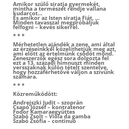
Amikor szülő siratja gyermekét,
mintha a természet rendje vallana
kudarcot…
És amikor az Isten siratja Fiát, …
Minden tavasszal megpróbáljuk
felfogni – kevés sikerrel.
* * *
Mérhetetlen ajándék a zene, ami által
az érzéseinkkel közelíthetjük meg azt,
ami előtt az értelmünk csődöt mond.
Zeneszerzők egész sora dolgozta fel
ezt a 13. századi himnuszt minden
versszaknak külön tételt szentelve,
hogy hozzáférhetővé váljon a szívünk
számára.
* * *
Közreműködött:
Andrejszki Judit – szoprán
Csapó József – kontratenor
Fodor Kamaraegyüttes
Szabó Zsolt – Viola da gamba
Szabó Zsófia – continuo