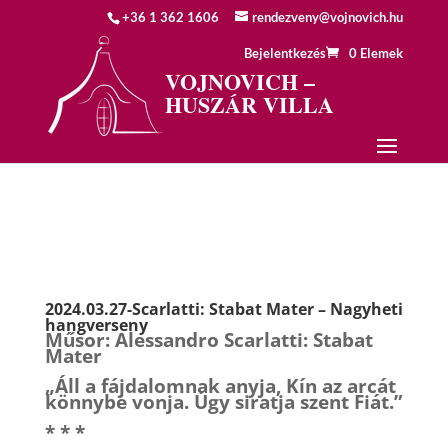
+36 1 362 1606
rendezveny@vojnovich.hu
Bejelentkezés
0 Elemek
VOJNOVICH –
HUSZÁR VILLA
2024.03.27-Scarlatti: Stabat Mater – Nagyheti
hangverseny
Műsor: Alessandro Scarlatti: Stabat
Mater
„Áll a fájdalomnak anyja, Kín az arcát
könnybe vonja. Úgy siratja szent Fiát.”
* * *