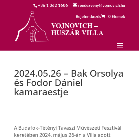
+36 1 362 1606
rendezveny@vojnovich.hu
Bejelentkezés
0 Elemek
VOJNOVICH –
HUSZÁR VILLA
2024.05.26 – Bak Orsolya
és Fodor Dániel
kamaraestje
A Budafok-Tétényi Tavaszi Művészeti Fesztivál
keretében 2024. május 26-án a Villa adott