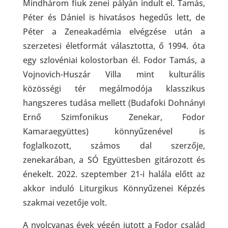
Mindhárom fiuk zenei pályán indult el. Tamás,
Péter és Dániel is hivatásos hegedűs lett, de
Péter a Zeneakadémia elvégzése után a
szerzetesi életformát választotta, ő 1994. óta
egy szlovéniai kolostorban él. Fodor Tamás, a
Vojnovich-Huszár Villa mint kulturális
közösségi tér megálmodója klasszikus
hangszeres tudása mellett (Budafoki Dohnányi
Ernő Szimfonikus Zenekar, Fodor
Kamaraegyüttes) könnyűzenével is
foglalkozott, számos dal szerzője,
zenekarában, a SÓ Együttesben gitározott és
énekelt. 2022. szeptember 21-i halála előtt az
akkor induló Liturgikus Könnyűzenei Képzés
szakmai vezetője volt.
A nyolcvanas évek végén jutott a Fodor család