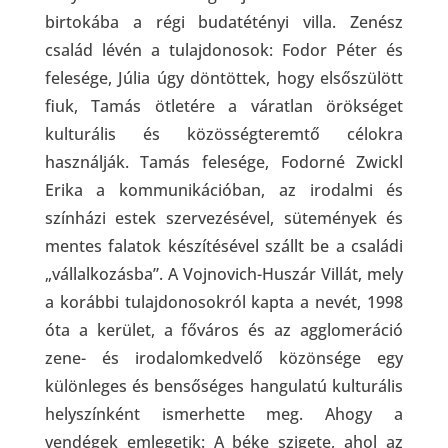
birtokába a régi budatétényi villa. Zenész
család lévén a tulajdonosok: Fodor Péter és
felesége, Júlia úgy döntöttek, hogy elsőszülött
fiuk, Tamás ötletére a váratlan örökséget
kulturális és közösségteremtő célokra
használják. Tamás felesége, Fodorné Zwickl
Erika a kommunikációban, az irodalmi és
színházi estek szervezésével, sütemények és
mentes falatok készítésével szállt be a családi
„vállalkozásba”. A Vojnovich-Huszár Villát, mely
a korábbi tulajdonosokról kapta a nevét, 1998
óta a kerület, a főváros és az agglomeráció
zene- és irodalomkedvelő közönsége egy
különleges és bensőséges hangulatú kulturális
helyszínként ismerhette meg. Ahogy a
vendégek emlegetik: A béke szigete, ahol az