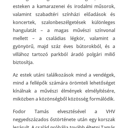
esteken a kamarazenei és irodalmi műsorok,
valamint szabadtéri színházi előadások és
koncertek, szalonbeszélgetések különleges
hangulatát – a magas művészi színvonal
mellett – a családias légkör, valamint a
gyönyörű, majd száz éves bútorokból, és a
villához tartozó parkból áradó polgári miliő
biztosítja.
Az estek utáni találkozások mind a vendégek,
mind a fellépők számára örömteli lehetőséget
kínálnak a művészi élmények elmélyítésére,
miközben a közönségből közösség formálódik.
Fodor Tamás elvesztésével a VHV
negyedszázados őstörténete után egy korszak
lezárult. A család próbálja tovább éltetni Tamás