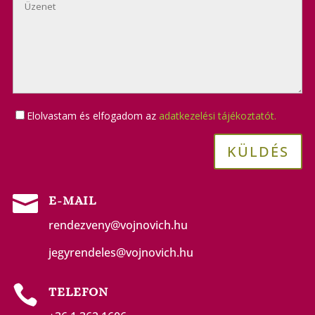
Elolvastam és elfogadom az
adatkezelési tájékoztatót.

E-MAIL
rendezveny@vojnovich.hu
jegyrendeles@vojnovich.hu

TELEFON