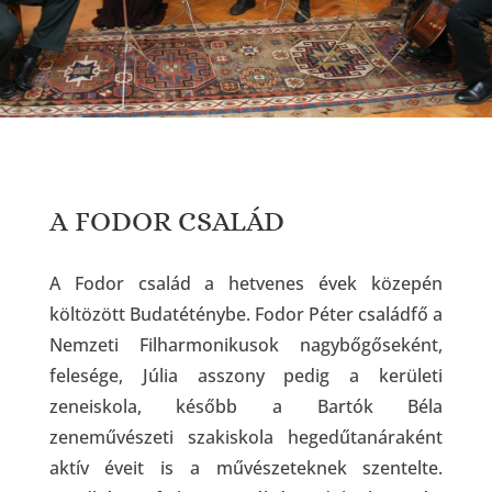
A FODOR CSALÁD
A Fodor család a hetvenes évek közepén
költözött Budatéténybe. Fodor Péter családfő a
Nemzeti Filharmonikusok nagybőgőseként,
felesége, Júlia asszony pedig a kerületi
zeneiskola, később a Bartók Béla
zeneművészeti szakiskola hegedűtanáraként
aktív éveit is a művészeteknek szentelte.