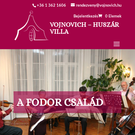
+36 1 362 1606
rendezveny@vojnovich.hu
Bejelentkezés
0 Elemek
VOJNOVICH – HUSZÁR
VILLA
A FODOR CSALÁD