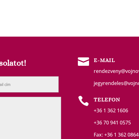

E-MAIL
solatot!
rendezveny@vojno
jegyrendeles@vojn

TELEFON
+36 1 362 1606
+36 70 941 0575
Fax: +36 1 362 0864