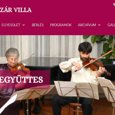
ZÁR VILLA
EGYESÜLET
BÉRLÉS
PROGRAMOK
ARCHÍVUM
GAL
EGYÜTTES