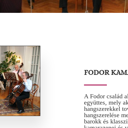
FODOR KAM
A Fodor család ak
együttes, mely a
hangszerekkel to
hangszerelése me
barokk és klasszi
kamarazenei és v