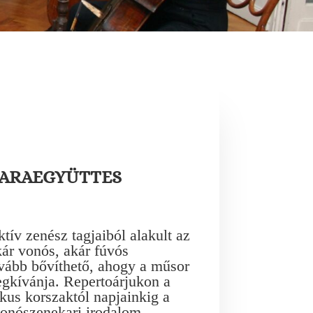
ARAEGYÜTTES
tív zenész tagjaiból alakult az
kár vonós, akár fúvós
vább bővíthető, ahogy a műsor
gkívánja. Repertoárjukon a
kus korszaktól napjainkig a
onószenekari irodalom