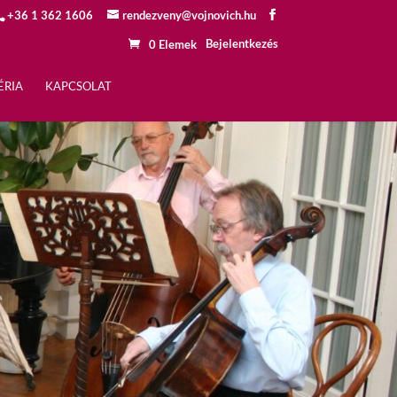
+36 1 362 1606
rendezveny@vojnovich.hu
Bejelentkezés
0 Elemek
ÉRIA
KAPCSOLAT