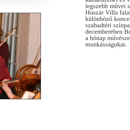
legszebb művei s
Huszár Villa fala
különböző konce
szabadtéri színpa
decemberében B
a hónap művésze 
munkásságukat.