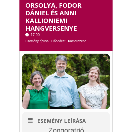
ORSOLYA, FODOR
DÁNIEL ÉS ANNI
KALLIONIEMI
HANGVERSENYE
17:00
Esemény típusa:
Előadóest,
Kamarazene
ESEMÉNY LEÍRÁSA
Zongoratrió