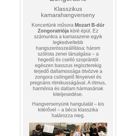
Klasszikus
kamarahangverseny
Koncertünk műsora
Mozart B-dúr
Zongoratriója
köré épül. Ez
számunkra a kamarazene egyik
legkedveltebb
hangszerösszeállítása: három
szólista zenei társalgása – a
hegedű és cselló szoprántól
egészen basszus regiszterekig
terjedő dallamossága ötvözve a
zongora csilingelő fényeivel és
pregnáns ritmikusságával. A ritmus,
harmónia és dallam hármasának
kiteljesedése.
Hangversenyünk hangulatát – kis
kitérővel – a bécsi klasszika
határozza meg.