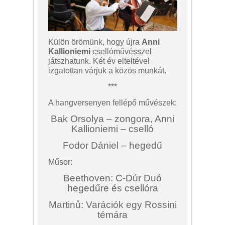
Külön örömünk, hogy újra
Anni
Kallioniemi
csellóművésszel
játszhatunk. Két év elteltével
izgatottan várjuk a közös munkát.
***
A hangversenyen fellépő művészek:
Bak Orsolya – zongora, Anni
Kallioniemi – cselló
Fodor Dániel – hegedű
Műsor:
Beethoven: C-Dúr Duó
hegedűre és csellóra
Martinů: Varációk egy Rossini
témára