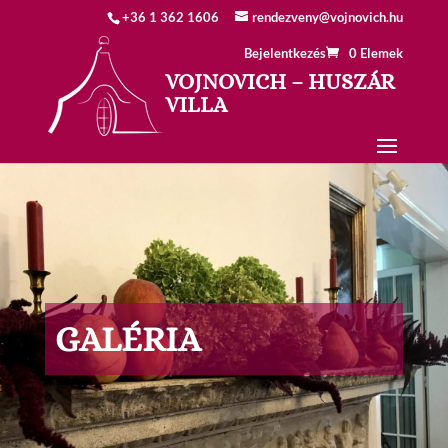
+36 1 362 1606
rendezveny@vojnovich.hu
Bejelentkezés
0 Elemek
VOJNOVICH – HUSZÁR
VILLA
GALÉRIA