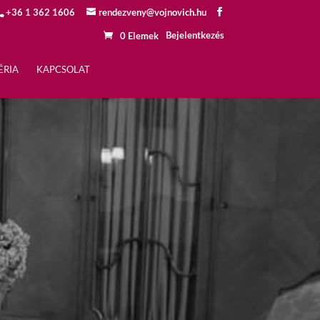
+36 1 362 1606
rendezveny@vojnovich.hu
Bejelentkezés
0 Elemek
ÉRIA
KAPCSOLAT